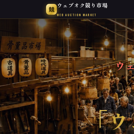
ウェブオク競り市場
競
WEB AUCTION MARKET
✦
ウ
「
ウ
✧