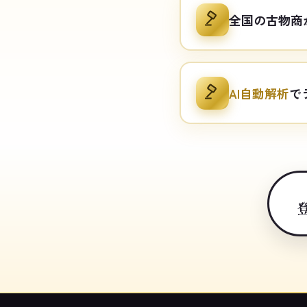
全国の古物商
AI自動解析
で