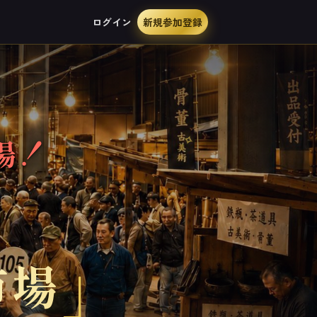
ログイン
新規参加登録
場！
✧
市場
」