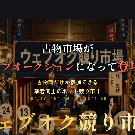
古物市場が
登
ェブオークション
になって
古物商だけ
が参加できる
業者同士のネット競り市！
PRO-TO-PRO ONLINE AUCTION
ェブオク競り