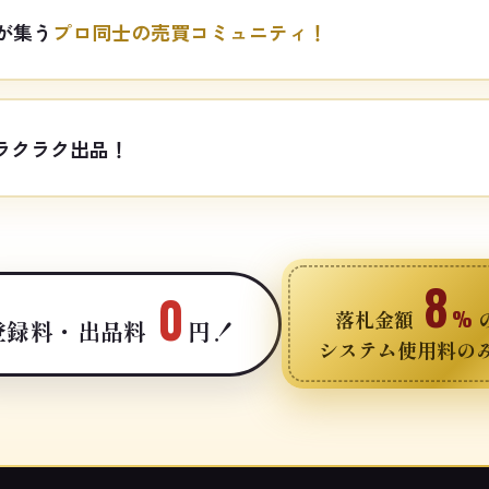
が集う
プロ同士の売買コミュニティ！
ラクラク出品！
8
0
落札金額
%
登録料・出品料
円！
システム使用料の